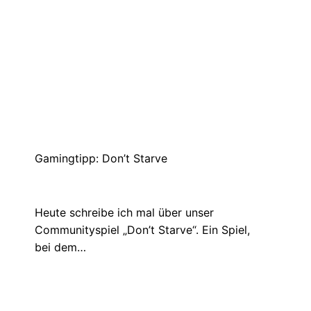
KOKDW-CHALLENGE #1 – Thema: TOTE
GANS
Mai 21, 2021
Die erste Kunst-Oder-Kann-Das-Weg-
Challenge ist am Start. Das aktuelle Thema
lautet „Tote Gans“. Es…