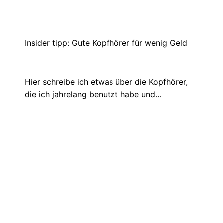
Mein Eigener T-Shirt Shop Auf
Spreadshirt- Fortsetzung
August 2, 2021
Endlich ist das Shirt und beide Pullover
angekommen. Quasi meine erste eigene
Merch….