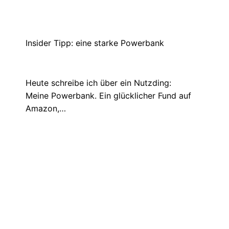
Adobe Fresco 2022 – Grundkurs für
Anfänger (Deutsch)
November 16, 2022
In dem Tutorial zeige ich Euch die
komplette Oberfläche von Adobe Fresco
und…