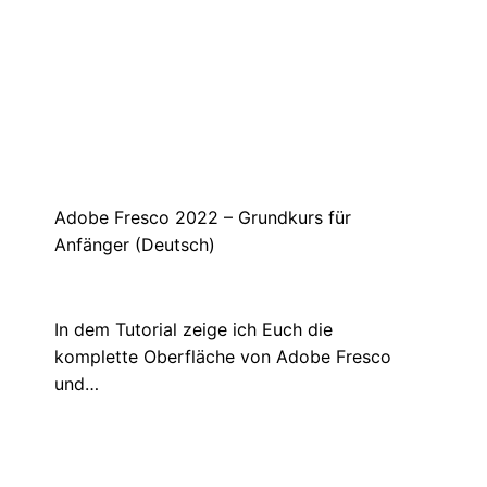
Gamingtipp: Don’t Starve
März 6, 2021
Heute schreibe ich mal über unser
Communityspiel „Don’t Starve“. Ein Spiel,
bei dem…