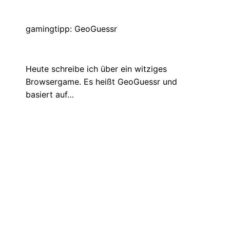
Heute schreibe ich mal über das
Equipment, das ich zum Streamen und
Zocken…
Insider Tipp: eine starke Powerbank
August 26, 2021
Heute schreibe ich über ein Nutzding:
Meine Powerbank. Ein glücklicher Fund auf
Amazon,…