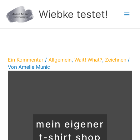
Zum
Wiebke testet!
Inhalt
springen
Ein Kommentar
/
Allgemein
,
Wait! What?
,
Zeichnen
/
Von
Amelie Munic
mein eigener
t-shirt shop