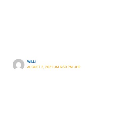
1 Kommentar zu „Mein Eigener
T-Shirt Shop Auf Spreadshirt-
Fortsetzung“
WILLI
AUGUST 2, 2021 UM 6:50 PM UHR
Ich finde die Sachen sehr gelungen und freue
mich für dich mit und deiner ersten Kollektion
🙂 .
Kommentarfunktion geschlossen.