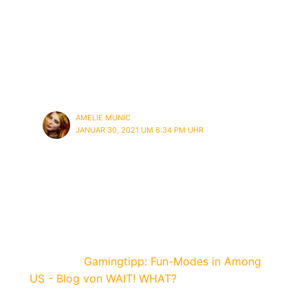
können und das Spiel sehr kommunikativ ist.
Da lernt man über seine Mitspieler viel und
auch über sich selbst einiges. Des Weiteren
sind die Emotes, welches du erstellt /
gezeichnet hast genial.
AMELIE MUNIC
JANUAR 30, 2021 UM 6:34 PM UHR
Ja total. Und du bist auch wirklich ziemlich
gut in dem Spiel 🙂 Und danke!!!
Pingback:
Gamingtipp: Fun-Modes in Among
US - Blog von WAIT! WHAT?