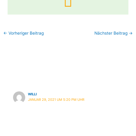
←
Vorheriger Beitrag
Nächster Beitrag
→
4 Kommentare zu
„Gamingtipp: Among Us“
WILLI
JANUAR 29, 2021 UM 5:20 PM UHR
Finde es auch sehr interessant bzw. spaßig. Ein
Spiel, was auf den ersten Blick ja doch
erscheint, so viele Facetten hat. Nicht zuletzt,
weil nach jeder Runde Emotionen hoch kochen