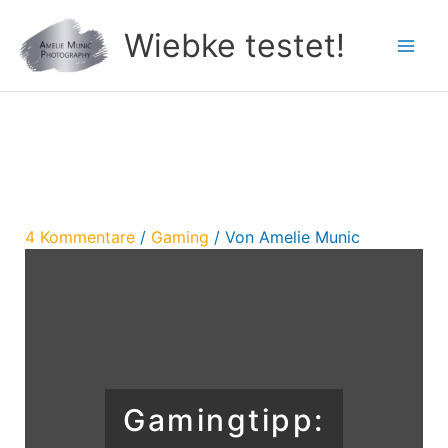
Zum
Wiebke testet!
Inhalt
springen
Gamingtipp: Among Us
4 Kommentare
/
Gaming
/ Von
Amelie Munic
Gamingtipp: