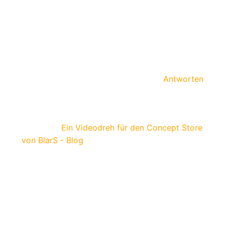
Das hört sich lecker an 🙂 und würde gleich
mal das Käffken probieren wollen. Natürlich
auch dann gleich richtig aus der
Grubenmädchen Tasse (Käffkentasse)? 🙂
Antworten
Pingback:
Ein Videodreh für den Concept Store
von BlarS - Blog
Kommentar verfassen
Deine E-Mail-Adresse wird nicht veröffentlicht.
Erforderliche Felder sind mit
*
markiert