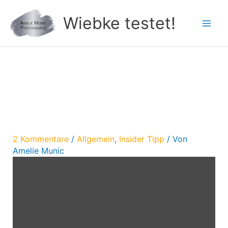
Zum
Wiebke testet!
Inhalt
springen
Insider Tipp:
Grubenmädchen
2 Kommentare
/
Allgemein
,
Insider Tipp
/ Von
Amelie Munic