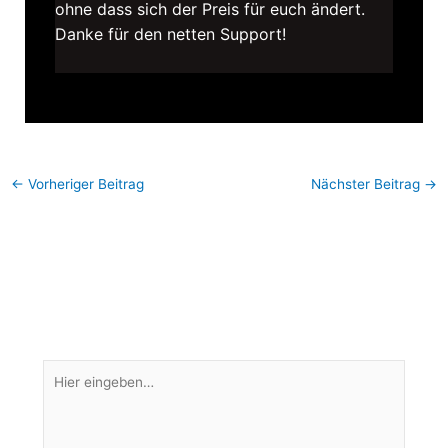
ohne dass sich der Preis für euch ändert.
Danke für den netten Support!
←
Vorheriger Beitrag
Nächster Beitrag
→
Kommentar verfassen
Deine E-Mail-Adresse wird nicht veröffentlicht.
Erforderliche Felder sind mit
*
markiert
Hier
eingeben…