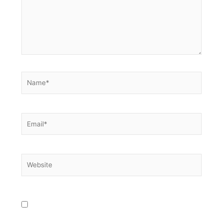
Name*
Email*
Website
Meinen Namen, meine E-Mail-Adresse und
meine Website in diesem Browser für die