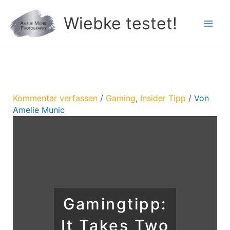
Zum
Wiebke testet!
Inhalt
springen
Kommentar verfassen
/
Gaming
,
Insider Tipp
/ Von
Amelie Munic
Gamingtipp:
It Takes Two