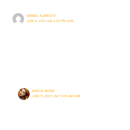
BÄRBEL ALBRECHT
JUNI 9, 2021 UM 2:20 PM UHR
WOW… wie cool ist das denn?! Vielen lieben
Dank! Ich freue mich jedes Mal, mit dir
zusammenzuarbeiten. Es ist so eine Freude.
Deine Kreativität, wie Professionalität sind die
Eigenschaften, die ich sehr an dir schätze. Ich
freue mich schon sehr auf unser nächstes
Projekt.
AMELIE MUNIC
JUNI 11, 2021 UM 11:29 AM UHR
Gleichfalls <3