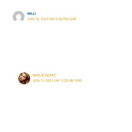
WILLI
JUNI 10, 2021 UM 6:38 PM UHR
Sehr schönes Video. Ich war noch nicht im
Laden aber glaube durch das Video einen
wirklich guten Eindruck bekommen zu haben.
Sollte ich mal in der Nähe sein schau ich gerne
mal vorbei!
AMELIE MUNIC
JUNI 11, 2021 UM 11:29 AM UHR
Mach das! Lohnt sich!
Kommentarfunktion geschlossen.