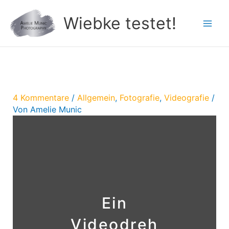
Zum
Wiebke testet!
Inhalt
springen
4 Kommentare
/
Allgemein
,
Fotografie
,
Videografie
/
Von
Amelie Munic
Ein
Videodreh