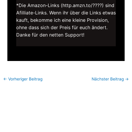
*Die Amazon-Links (http.amzn.to/????) sind
Afilliate-Links. Wenn ihr über die Links etwas
kauft, bekomme ich eine kleine Provision,
ohne dass sich der Preis für euch ändert.
Danke für den netten Support!
←
Vorheriger Beitrag
Nächster Beitrag
→
4 Kommentare zu „Ein
Videodreh für den Concept
Store von BlarS“