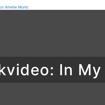
Von
Amelie Munic
kvideo: In My