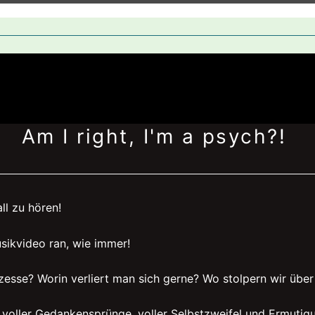
Am I right, I'm a psych?!
all zu hören!
sikvideo ran, wie immer!
zesse? Worin verliert man sich gerne? Wo stolpern wir übe
t voller Gedankensprünge, voller Selbstzweifel und Ermutig