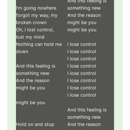
And this feeling is
I’m going nowhere
something new
forgot my way, my
And the reason
broken crown
might be you
Oh, I lost control,
might be you
lost my mind
Nothing can hold me
I lose control
down
I lose control
I lose control
And this feeling is
I lose control
something new
I lose control
And the reason
I lose control
might be you
I lose control
I lose control
might be you
And this feeling is
something new
And the reason
Hold on and stop