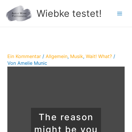
Zum
Wiebke testet!
Inhalt
springen
Ein Kommentar
/
Allgemein
,
Musik
,
Wait! What?
/
Von
Amelie Munic
The reason
might be you