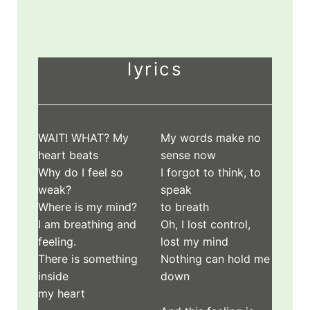
lyrics
WAIT! WHAT? My
My words make no
heart beats
sense now
Why do I feel so
I forgot to think, to
weak?
speak
Where is my mind?
to breath
I am breathing and
Oh, I lost control,
feeling.
lost my mind
There is something
Nothing can hold me
inside
down
my heart