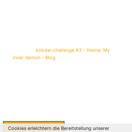
1 Kommentar zu „the reason
might be you“
Pingback:
kokdw-challenge #3 - thema: My
inner demon - Blog
Kommentarfunktion geschlossen.
Datenschutzerklärung
Cookies erleichtern die Bereitstellung unserer