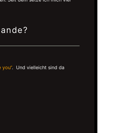
tande?
e you“
. Und vielleicht sind da