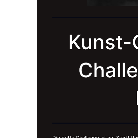
Kunst-
Chall
Die dritte Challenge ist am Start! Un