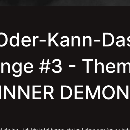
Oder-Kann-Da
enge #3 - The
INNER DEMON
d ehrlich – ich bin total happy, sie ins Leben gerufen zu ha