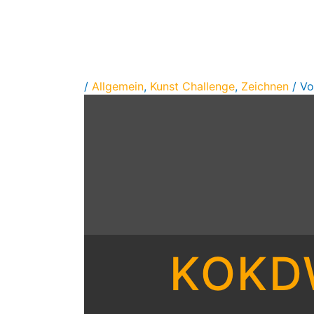
Zum
Inhalt
springen
/
Allgemein
,
Kunst Challenge
,
Zeichnen
/ V
KOKD