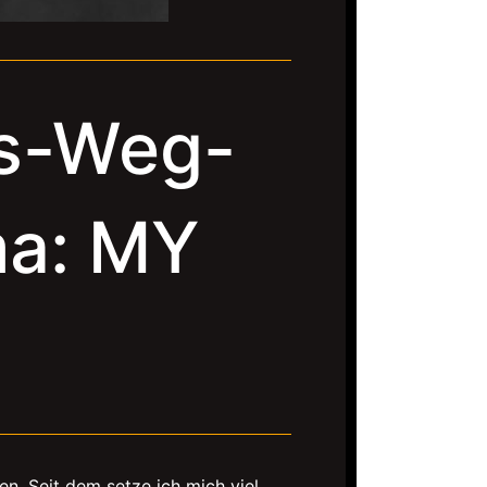
s-Weg-
ma: MY
ben. Seit dem setze ich mich viel