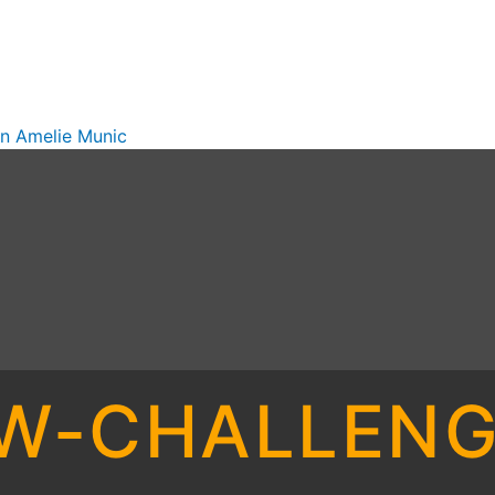
on
Amelie Munic
W-CHALLENGE