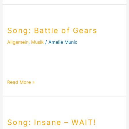
Song:
Battle
Song: Battle of Gears
of
Gears
Allgemein
,
Musik
/
Amelie Munic
Hier findest du die kompletten Lyrics von Battle of
Gears. Ich hoffe Euch gefällt der Song und ihr habt
mega viel Spaß damit!
Read More »
Song:
Insane
Song: Insane – WAIT!
–
WAIT!