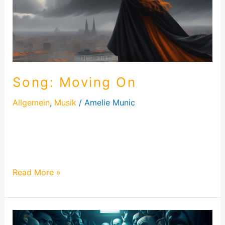
Song: Moving On
Allgemein
,
Musik
/
Amelie Munic
Das ist mein Liedchen „Moving On“ und die Lyrics 🙂
und natürlich auch ein Visualizer dazu 🙂 Gefällt er
Euch?
Read More »
Song: