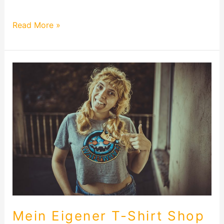
hatte ich Probleme…
Read More »
Mein
Eigener
T-
Shirt
Shop
Auf
Spreadshirt-
Fortsetzung
Mein Eigener T-Shirt Shop