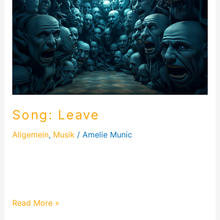
Leave
Song: Leave
Allgemein
,
Musik
/
Amelie Munic
Das hier ist mein Song LEAVE. Crazy, damit hatte
ich mich beim ESC 2024 beworben 🙂 Hier sind die
Lyrics und das Video
Read More »