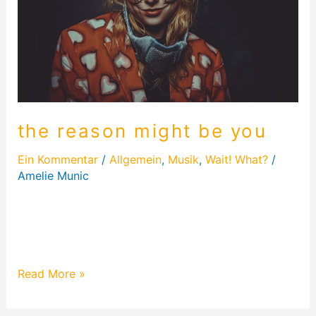
the reason might be you
Ein Kommentar
/
Allgemein
,
Musik
,
Wait! What?
/
Amelie Munic
The reason might be you – ein Lied, an dem ich
allein am Bass 2 Monate geschrieben habe. Es geht
um einen Dämon, der…
Read More »