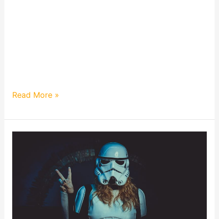
Hallo meine wunderbaren Leser! Ich kann es kaum
fassen, aber ich habe es getan – ich habe mich für
den Eurovision Song Contest 2024 beworben! Und
heute möchte ich euch mein Herzstück vorstellen:
mein Lied „Leave.“ Dieser Song ist nicht nur Musik
für mich; er ist eine
Read More »
Musikvideo:
In
My
Mind