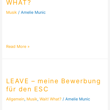
WHAT?
WHAT?
Musik
/
Amelie Munic
Hier findest du die kompletten Lyrics von dem Lied
INSANE – by WAIT! WHAT? Viel Spaß damit und
singt fleißig mit!
Read More »
LEAVE
–
LEAVE – meine Bewerbung
meine
Bewerbung
für den ESC
für
den
Allgemein
,
Musik
,
Wait! What?
/
Amelie Munic
ESC
LEAVE – meine Bewerbung für den ESC2024 LEave