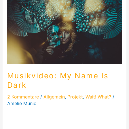
Name
Is
Dark
Musikvideo: My Name Is
Dark
2 Kommentare
/
Allgemein
,
Projekt
,
Wait! What?
/
Amelie Munic
Das Musikvideo von „My Name Is Dark“ war doch
anders, als ich dachte. Allein bei der Konzeption