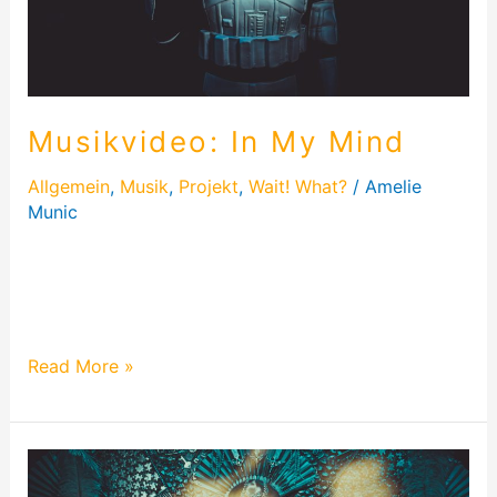
Musikvideo: In My Mind
Allgemein
,
Musik
,
Projekt
,
Wait! What?
/
Amelie
Munic
Ein unglaublich lustiger Dreh, auch wenn mir einiges
Peinlich war. Dafür hatte ich einen
Krümelmonstermantel, einen Storm Trooper…
Read More »
Musikvideo:
My