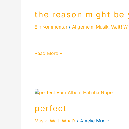
reason
the reason might be
might
be
Ein Kommentar
/
Allgemein
,
Musik
,
Wait! W
you
The reason might be you – ein Lied, an de
Read More »
perfect
perfect
Musik
,
Wait! What?
/
Amelie Munic