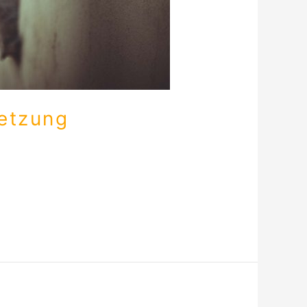
setzung
e ich den Weezy, mein Nope Emote…