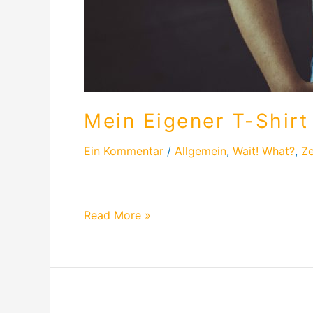
Mein Eigener T-Shirt
Ein Kommentar
/
Allgemein
,
Wait! What?
,
Ze
Endlich ist das Shirt und beide Pullover 
Read More »
the