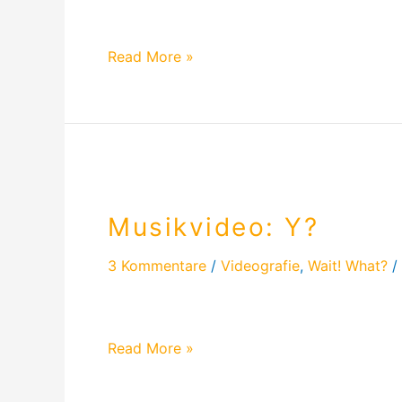
Heute schreibe ich über mein Lied „Perfec
Read More »
Musikvideo:
Y?
Musikvideo: Y?
3 Kommentare
/
Videografie
,
Wait! What?
/
Mein erstes Musikvideo war so schwer zu d
Read More »