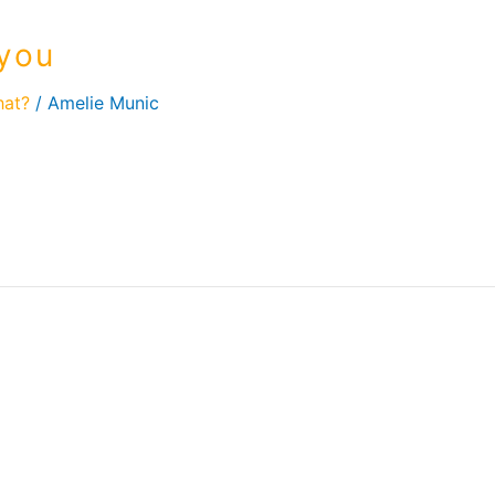
 you
hat?
/
Amelie Munic
m ich allein am Bass 2 Monate geschrieben habe. Es geht 