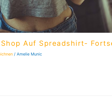
 Shop Auf Spreadshirt- Fort
ichnen
/
Amelie Munic
angekommen. Quasi meine erste eigene Merch. Bestellt hab