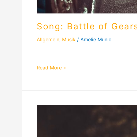
Song: Battle of Gear
Allgemein
,
Musik
/
Amelie Munic
Hier findest du die kompletten Lyrics von B
Read More »
Mein
Eigener
T-
Shirt