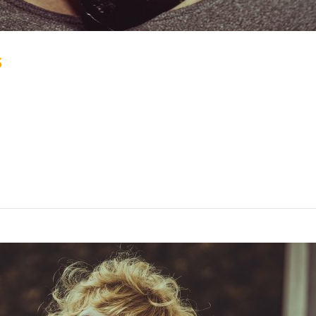
s
attle of Gears. Ich hoffe Euch gefällt der Song und ihr hab