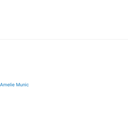
t“. Was genau ist die genaue Hintergrundgeschichte vom Li
Amelie Munic
rehen. Die Planung und alles…