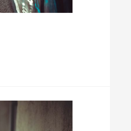
t mega viel Spaß damit!