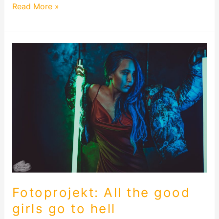
Read More »
Fotoprojekt:
All
the
good
girls
go
to
hell
Fotoprojekt: All the good
girls go to hell