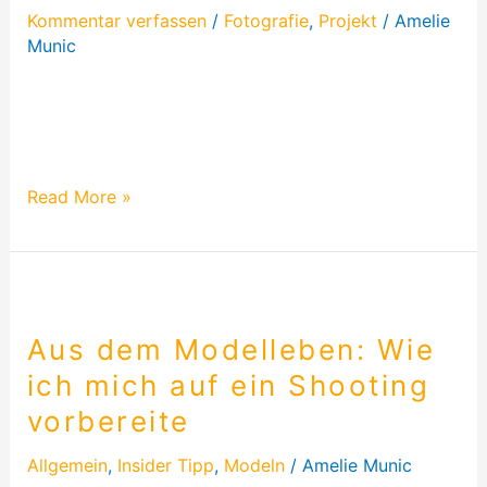
Kommentar verfassen
/
Fotografie
,
Projekt
/
Amelie
Munic
Ein schönes Projekt. Diesmal wollte ich etwas
erschaffen, das düster und auch „holy“ ist. Also
habe ich mir Neon Röhren….
Read More »
Aus
dem
Aus dem Modelleben: Wie
Modelleben:
Wie
ich mich auf ein Shooting
ich
vorbereite
mich
auf
Allgemein
,
Insider Tipp
,
Modeln
/
Amelie Munic
ein