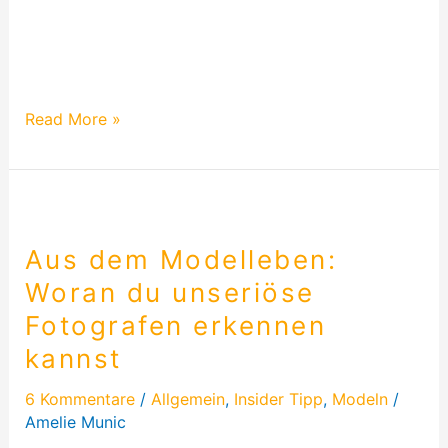
Shooting
Heute habe ich einen Guide erstellt, den ich immer
vorbereite
nutze, wenn ich mich auf ein Shooting vorbereiten
muss.
Read More »
Aus
dem
Aus dem Modelleben:
Modelleben:
Woran
Woran du unseriöse
du
Fotografen erkennen
unseriöse
kannst
Fotografen
erkennen
6 Kommentare
/
Allgemein
,
Insider Tipp
,
Modeln
/
kannst
Amelie Munic