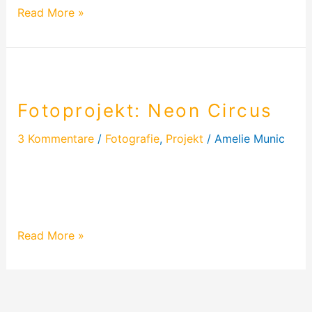
Read More »
Fotoprojekt:
Neon
Fotoprojekt: Neon Circus
Circus
3 Kommentare
/
Fotografie
,
Projekt
/
Amelie Munic
Mein Projekt „Neon Circus“ ist eins meiner Projekte,
bei dem ich am Längsten geplant habe. Trotz
Wasserrohrbruch…
Read More »