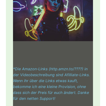
*Die Amazon-Links (http.amzn.to/????) in
der Videobeschreibung sind Afilliate-Links.
Wenn ihr über die Links etwas kauft,
bekomme ich eine kleine Provision, ohne
dass sich der Preis für euch ändert. Danke
für den netten Support!