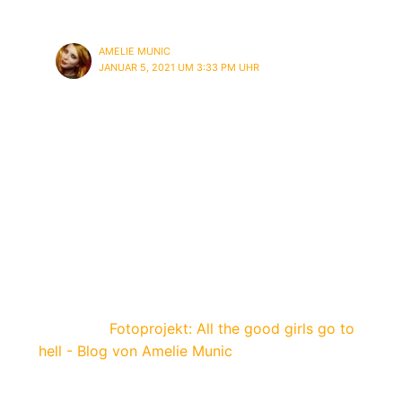
oder ein Blogbeitrag geplant?
AMELIE MUNIC
JANUAR 5, 2021 UM 3:33 PM UHR
Daaaanke!
Noch nicht, aber ich habe auch nicht
gefragt. Würde spontan mal rumfragen, ob
ein Model denn gerne etwas schreiben
möchte!
Danke auch für den Tipp! <3
Pingback:
Fotoprojekt: All the good girls go to
hell - Blog von Amelie Munic