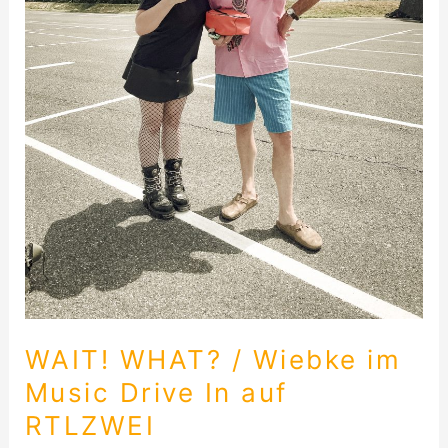
RTLZWEI
WAIT! WHAT? / Wiebke im
Music Drive In auf
RTLZWEI