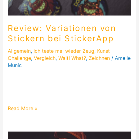
Review: Variationen von
Stickern bei StickerApp
Allgemein
,
Ich teste mal wieder Zeug
,
Kunst
Challenge
,
Vergleich
,
Wait! What?
,
Zeichnen
/
Amelie
Munic
Glitzersticker, Hologramm-Sticker und spiegelnde
Sticker – Diese drei Varianten durfte ich bei den
Stickern von StickerApp testen…
Read More »
the