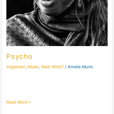
Psycho
Allgemein
,
Musik
,
Wait! What?
/
Amelie Munic
Psycho ist eins meiner härteren Texte aus meinem
Album „Hahaha Nope“. Ich hatte mich damals mit
einem Freund aus Indien unterhalten…
Read More »