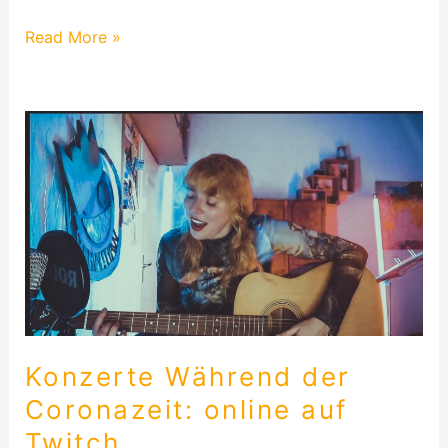
Read More »
Konzerte
Während
der
Coronazeit:
online
auf
Twitch
Konzerte Während der
Coronazeit: online auf
Twitch