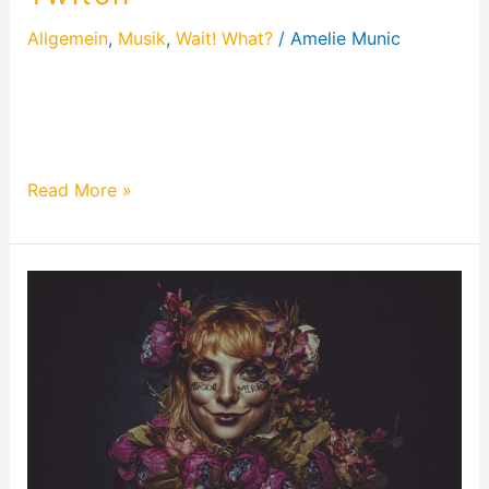
Allgemein
,
Musik
,
Wait! What?
/
Amelie Munic
Konzerte zur Coronazeit gibt es nicht wirklich.
Deshalb habe ich mich nach einer Alternative
umgeschaut und dachte mir…
Read More »
Mirror
Mirror