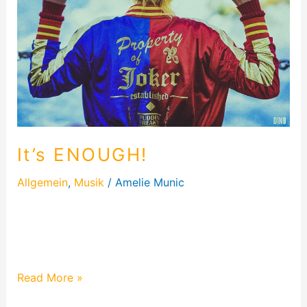
It’s ENOUGH!
Allgemein
,
Musik
/
Amelie Munic
Heute schreibe ich mal über die Entstehung von
meinem Lied „It’s ENOUGH!“. Ich war damals 18
Jahre alt und stand kurz vor dem Abschluss…
Read More »