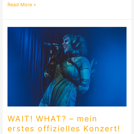
Read More »
WAIT!
WHAT?
–
mein
erstes
offizielles
Konzert!
WAIT! WHAT? – mein
erstes offizielles Konzert!