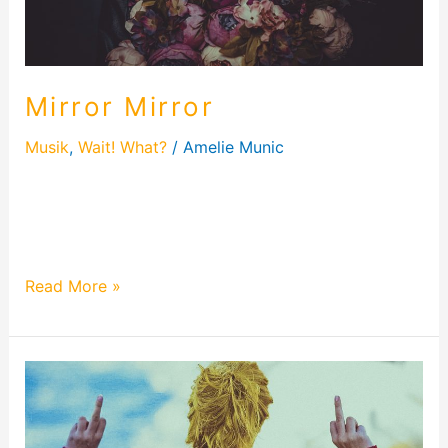
Mirror Mirror
Musik
,
Wait! What?
/
Amelie Munic
Heute schreibe ich über mein Lied „Mirror Mirror“.
Was steckt dahinter? Was ist die eigentliche
Message? Das Lied ist der Anfang…
Read More »
It’s
ENOUGH!