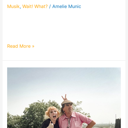
Musik
,
Wait! What?
/
Amelie Munic
Erfahre mehr über das erste Konzert von WAIT!
WHAT? in Maschinchen Buntes. Es war absolut
abgefahren, denn…
Read More »
WAIT!
WHAT?
/
Wiebke
im
Music
Drive
In
auf