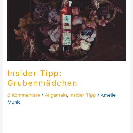
Grubenmädchen
Insider Tipp:
Grubenmädchen
2 Kommentare
/
Allgemein
,
Insider Tipp
/
Amelie
Munic
Heute schreibe ich mal über Grubenmädchen – die
Köstlichkeiten aus dem Ruhrgebiet. Ich durfte drei
Köstlichkeiten probieren…