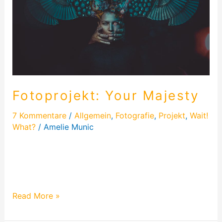
Fotoprojekt: Your Majesty
7 Kommentare
/
Allgemein
,
Fotografie
,
Projekt
,
Wait!
What?
/
Amelie Munic
Passend zum Lied „my name is dark“ habe ich ein
Fotoprojekt gestartet. Es wurde wieder düster und
die Krone wog…
Read More »