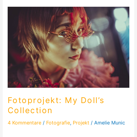
Fotoprojekt:
My
Doll’s
Collection
Fotoprojekt: My Doll’s
Collection
4 Kommentare
/
Fotografie
,
Projekt
/
Amelie Munic
Und wieder einmal plante ich ein neues Fotoprojekt: