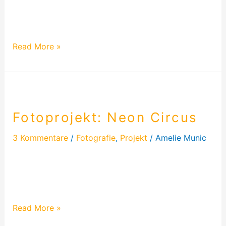
My Doll’s Collection. Ein Fotoprojekt, indem ich
verschiedene Puppen…
Read More »
Fotoprojekt:
Neon
Fotoprojekt: Neon Circus
Circus
3 Kommentare
/
Fotografie
,
Projekt
/
Amelie Munic
Mein Projekt „Neon Circus“ ist eins meiner Projekte,
bei dem ich am Längsten geplant habe. Trotz
Wasserrohrbruch…
Read More »