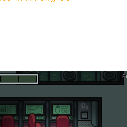
Und ich habe Euch in dem Blog die ersten 5 vorgestellt. V