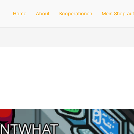
Home
About
Kooperationen
Mein Shop auf