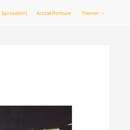
 Spreadshirt
Kontaktformular
Themen