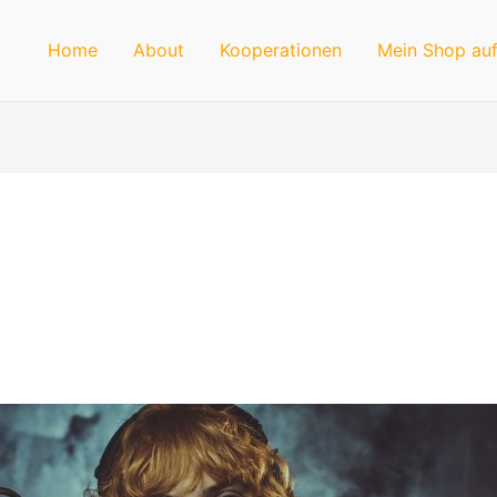
Home
About
Kooperationen
Mein Shop auf