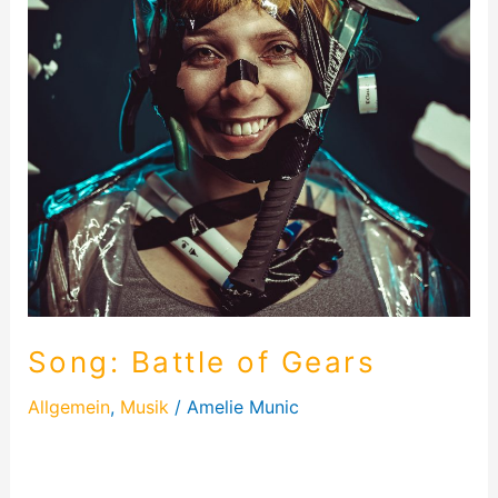
Song: Battle of Gears
Allgemein
,
Musik
/
Amelie Munic
Hier findest du die kompletten Lyrics von Battle of
Gears. Ich hoffe Euch gefällt der Song und ihr habt