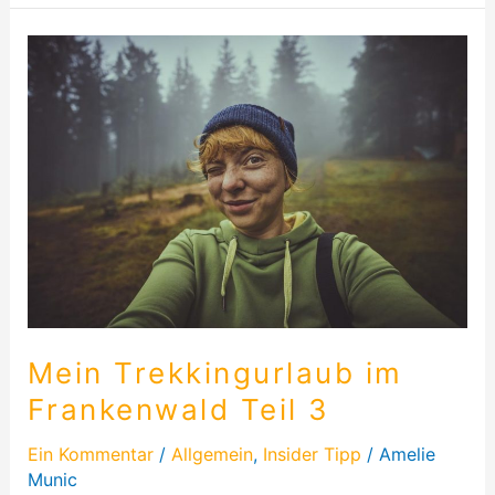
Mein
Trekkingurlaub
im
Frankenwald
Teil
3
Mein Trekkingurlaub im
Frankenwald Teil 3
Ein Kommentar
/
Allgemein
,
Insider Tipp
/
Amelie
Munic