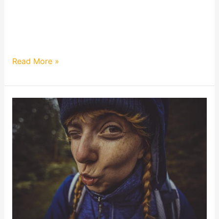
Tag drei unserer Trekkingtour durch den
Frankenwald stand an. Es nebelte am Morgen sehr
stark und unsere Kleidung war noch komplett…
Read More »
Mein
Trekkingurlaub
Im
Frankenwald
Teil
2