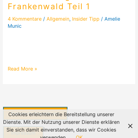
Frankenwald
Frankenwald Teil 1
Teil
1
4 Kommentare
/
Allgemein
,
Insider Tipp
/
Amelie
Munic
Kürzlich haben wir einen Trekkingurlaub durch den
Frankenwald gemacht. Ausgerüstet mit Zelt,
Schlafsäcken und Wanderstöcken…
Read More »
Datenschutzerklärung
Cookies erleichtern die Bereitstellung unserer
Dienste. Mit der Nutzung unserer Dienste erklären
Sie sich damit einverstanden, dass wir Cookies
Impressum
verwenden.
OK