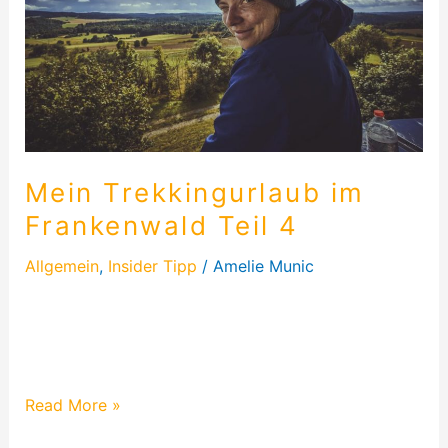
4
Mein Trekkingurlaub im
Frankenwald Teil 4
Allgemein
,
Insider Tipp
/
Amelie Munic
Der vierte und letzte Tag unserer Trekkingtour
bricht an. Diesmal war die Nacht angenehmer als
die davor und es sollte unsere längste…
Read More »