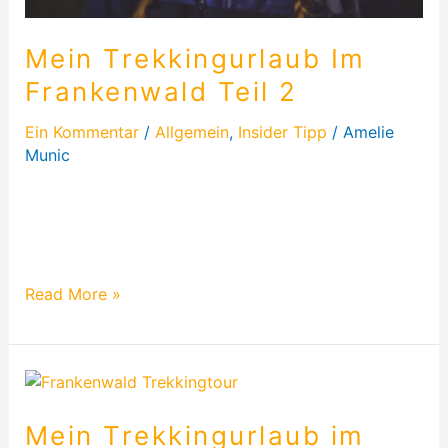
Mein Trekkingurlaub Im
Frankenwald Teil 2
Ein Kommentar
/
Allgemein
,
Insider Tipp
/
Amelie
Munic
Der zweite Tag unseres Trekkingurlaubs sollte
ziemlich nass und kalt werden. Denn uns
überraschte auf unserer Route…
Read More »
Mein
Trekkingurlaub
im
Mein Trekkingurlaub im