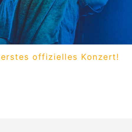
rstes offizielles Konzert!
WAIT! WHAT? in Maschinchen Buntes. Es war absolut abgef