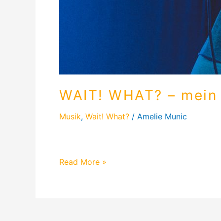
WAIT! WHAT? – mein e
Musik
,
Wait! What?
/
Amelie Munic
Erfahre mehr über das erste Konzert von 
Read More »