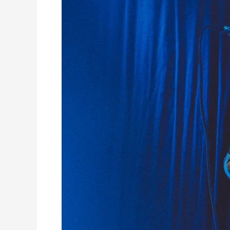
mein
erstes
offizielles
Konzert!