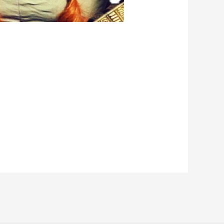
e ich für euch die Türen zu einer Welt
r gesagt, in die Entstehung des