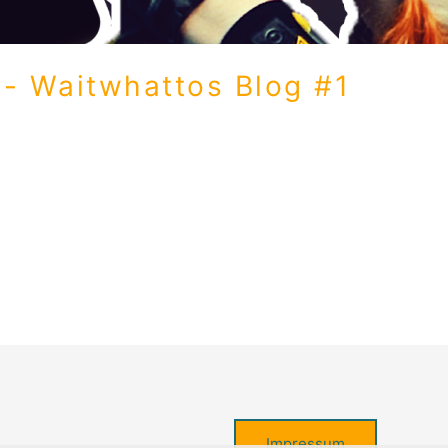
- Waitwhattos Blog #1
 The Making Of Leave Hallo meine lieben Leser! Heute öffn
Of meines Songs „Leave“. Schaut hinter die Kulissen, genaue
r Hand Vom […]
Impressum