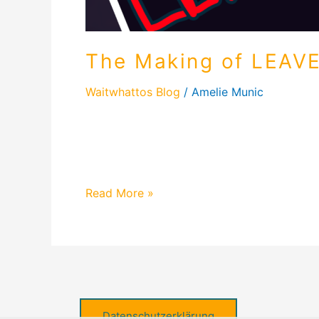
The Making of LEAVE
Waitwhattos Blog
/
Amelie Munic
The Making of LEAVE – Waitwhattos Vlog #1
voller Kreativität und Chaos – das Making 
Musikvideos zu „Leave“. Alles aus eigene
Read More »
Datenschutzerklärung