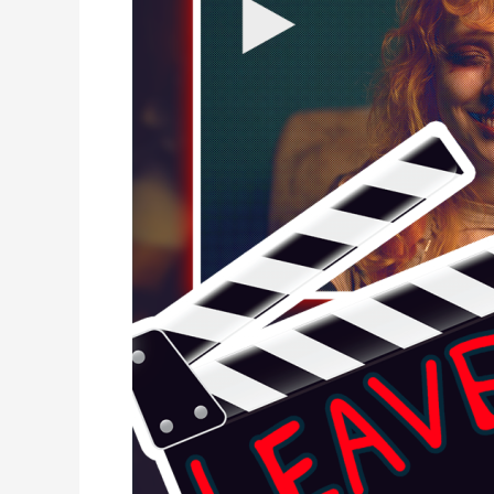
LEAVE-
Waitwhattos
Blog
#1