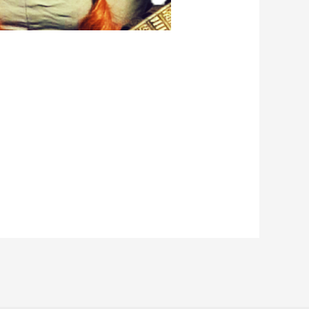
e ich für euch die Türen zu einer Welt
r gesagt, in die Entstehung des