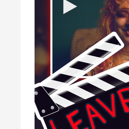
LEAVE-
Waitwhattos
Blog
#1