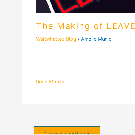
The Making of LEAVE
Waitwhattos Blog
/
Amelie Munic
The Making of LEAVE – Waitwhattos Vlog #1
voller Kreativität und Chaos – das Making 
Musikvideos zu „Leave“. Alles aus eigene
Read More »
Datenschutzerklärung