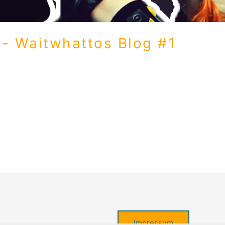
- Waitwhattos Blog #1
 The Making Of Leave Hallo meine lieben Leser! Heute öffn
Of meines Songs „Leave“. Schaut hinter die Kulissen, genaue
r Hand Vom […]
Impressum