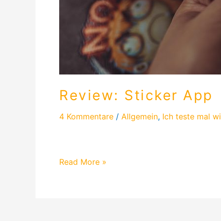
Review: Sticker App
4 Kommentare
/
Allgemein
,
Ich teste mal w
Diesmal durfte ich drei verschiedene Stick
Read More »