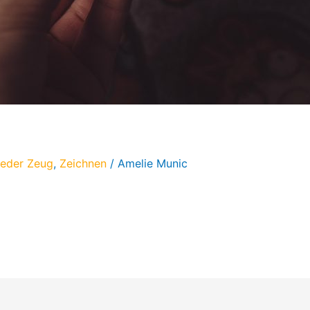
ieder Zeug
,
Zeichnen
/
Amelie Munic
er testen.. und zwar bein Druck-Anbieter StickerApp. Das 