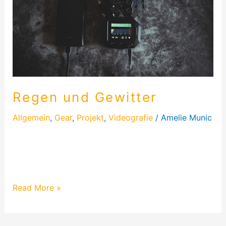
Regen und Gewitter
Allgemein
,
Gear
,
Projekt
,
Videografie
/
Amelie Munic
Es gewitterte stark bei mir. Ich liebe den Sound von
Regen und Gewitter, deshalb zückte ich den h8 von
Zoom und nahm den Sound auf…
Read More »