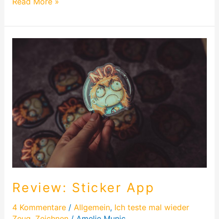
Read More »
Review:
Sticker
App
Review: Sticker App
4 Kommentare
/
Allgemein
,
Ich teste mal wieder
Zeug
,
Zeichnen
/
Amelie Munic