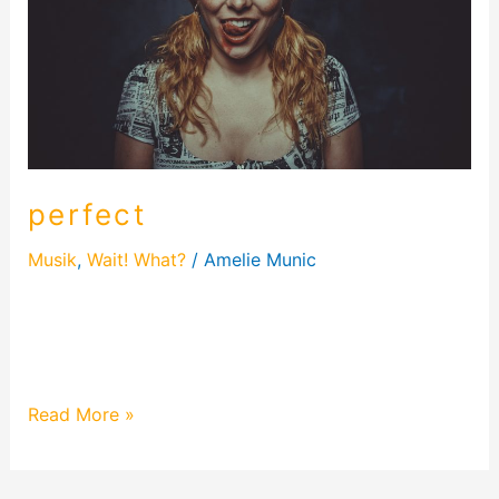
perfect
Musik
,
Wait! What?
/
Amelie Munic
Heute schreibe ich über mein Lied „Perfect“. Was
genau ist die genaue Hintergrundgeschichte vom
Lied und wie es entstand…
Read More »