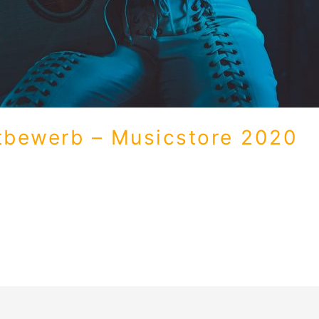
tbewerb – Musicstore 2020
erste Mal bei einem Songcontest vom Musicstore mitgemach