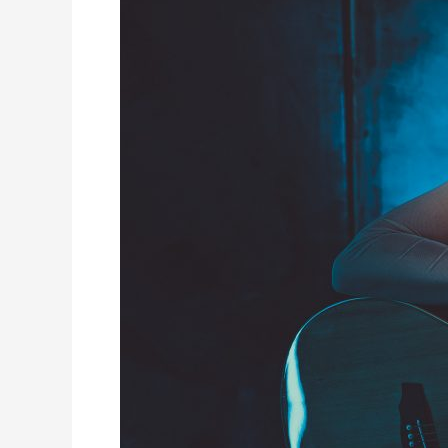
–
Musicstore
2020