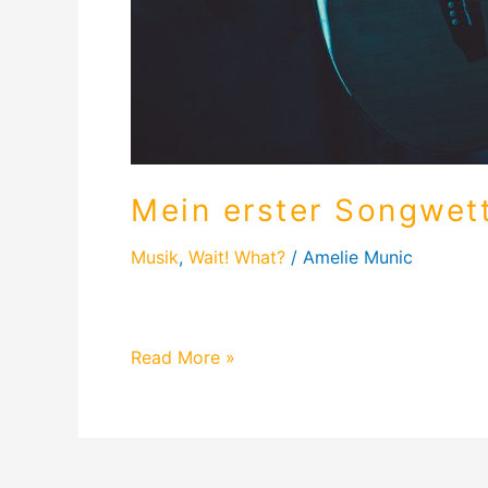
Mein erster Songwet
Musik
,
Wait! What?
/
Amelie Munic
Wie verrückt ist das denn?! Ich habe das 
Read More »