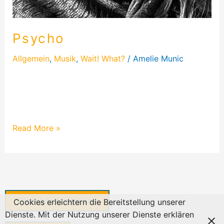
Psycho
Allgemein
,
Musik
,
Wait! What?
/
Amelie Munic
Psycho ist eins meiner härteren Texte aus meinem
Album „Hahaha Nope“. Ich hatte mich damals mit
einem Freund aus Indien unterhalten…
Read More »
Datenschutzerklärung
Cookies erleichtern die Bereitstellung unserer
Dienste. Mit der Nutzung unserer Dienste erklären