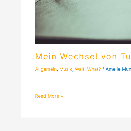
Mein Wechsel von Tu
Allgemein
,
Musik
,
Wait! What?
/
Amelie Mun
Diesmal schreibe ich über meinen aktuellen 
Read More »