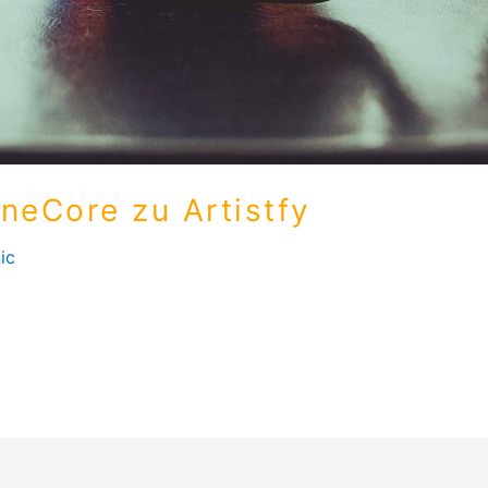
neCore zu Artistfy
ic
Distributor & Musikvertrieb. Seit 2021 bin ich bei Artistfy 