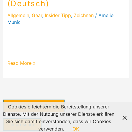
(Deutsch)
Allgemein
,
Gear
,
Insider Tipp
,
Zeichnen
/
Amelie
Munic
In dem Tutorial zeige ich Euch die komplette
Oberfläche von Adobe Fresco und zeige Euch wie
es funktioniert!
Read More »
Datenschutzerklärung
Cookies erleichtern die Bereitstellung unserer
Dienste. Mit der Nutzung unserer Dienste erklären
Sie sich damit einverstanden, dass wir Cookies
Impressum
verwenden.
OK