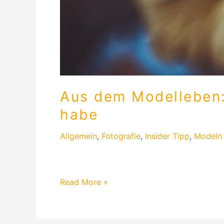
Aus dem Modelleben: 
habe
Allgemein
,
Fotografie
,
Insider Tipp
,
Modeln
Ich packe meinen Koffer mit….. vielen nützl
Read More »