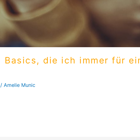
Basics, die ich immer für ei
/
Amelie Munic
ichen Dingen. Für ein Fotoshooting ist es nie verkehrt, eine