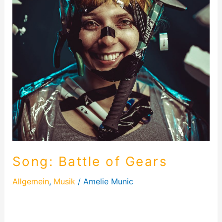
Song: Battle of Gears
Allgemein
,
Musik
/
Amelie Munic
Hier findest du die kompletten Lyrics von Battle of
Gears. Ich hoffe Euch gefällt der Song und ihr habt