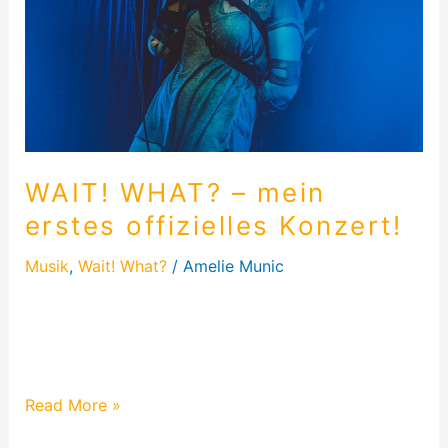
offizielles
Konzert!
WAIT! WHAT? – mein
erstes offizielles Konzert!
Musik
,
Wait! What?
/
Amelie Munic
Erfahre mehr über das erste Konzert von WAIT!
WHAT? in Maschinchen Buntes. Es war absolut
abgefahren, denn…
Read More »