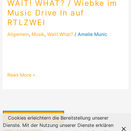
WAIT! WHAT? / Wiebke im
Music Drive In auf
RTLZWEI
Allgemein
,
Musik
,
Wait! What?
/
Amelie Munic
Musikerin WAIT! WHAT? performt bei der
einzigartigen Karaoke-Show Music Drive In im
RTLZWEI. Ein Blick hinter die Kulissen!
Read More »
Datenschutzerklärung
Cookies erleichtern die Bereitstellung unserer
Dienste. Mit der Nutzung unserer Dienste erklären