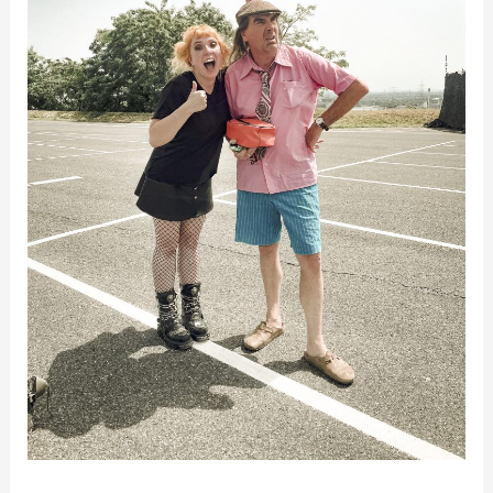
Music
Drive
In
auf
RTLZWEI