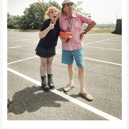
Music
Drive
In
auf
RTLZWEI