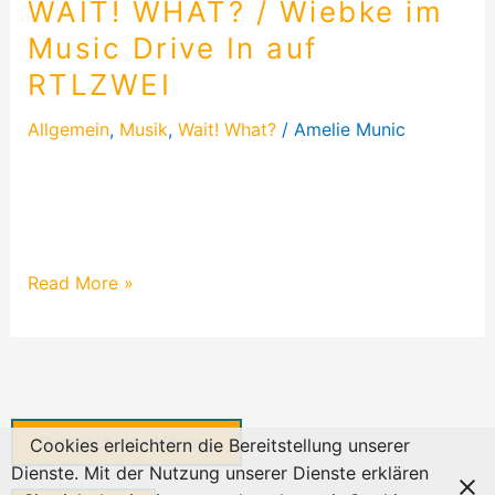
WAIT! WHAT? / Wiebke im
Music Drive In auf
RTLZWEI
Allgemein
,
Musik
,
Wait! What?
/
Amelie Munic
Musikerin WAIT! WHAT? performt bei der
einzigartigen Karaoke-Show Music Drive In im
RTLZWEI. Ein Blick hinter die Kulissen!
Read More »
Datenschutzerklärung
Cookies erleichtern die Bereitstellung unserer
Dienste. Mit der Nutzung unserer Dienste erklären