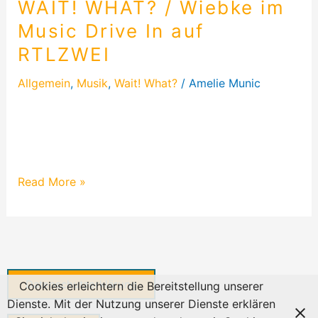
WAIT! WHAT? / Wiebke im
Music Drive In auf
RTLZWEI
Allgemein
,
Musik
,
Wait! What?
/
Amelie Munic
Musikerin WAIT! WHAT? performt bei der
einzigartigen Karaoke-Show Music Drive In im
RTLZWEI. Ein Blick hinter die Kulissen!
Read More »
Datenschutzerklärung
Cookies erleichtern die Bereitstellung unserer
Dienste. Mit der Nutzung unserer Dienste erklären