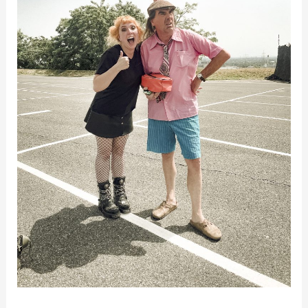
Music
Drive
In
auf
RTLZWEI