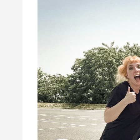
Wiebke
im
Music
Drive
In
auf
RTLZWEI