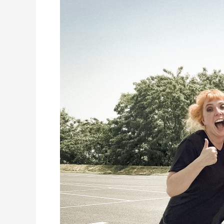
Wiebke
im
Music
Drive
In
auf
RTLZWEI