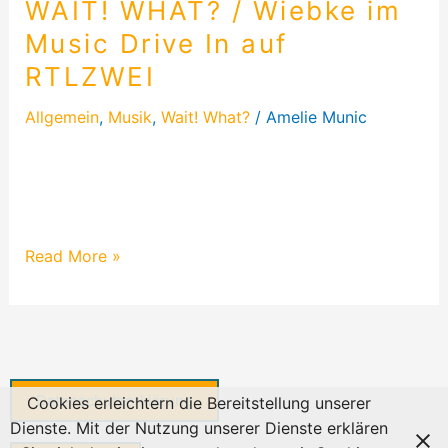
WAIT! WHAT? / Wiebke im
Music Drive In auf
RTLZWEI
Allgemein
,
Musik
,
Wait! What?
/
Amelie Munic
Musikerin WAIT! WHAT? performt bei der
einzigartigen Karaoke-Show Music Drive In im
RTLZWEI. Ein Blick hinter die Kulissen!
Read More »
Datenschutzerklärung
Cookies erleichtern die Bereitstellung unserer
Dienste. Mit der Nutzung unserer Dienste erklären