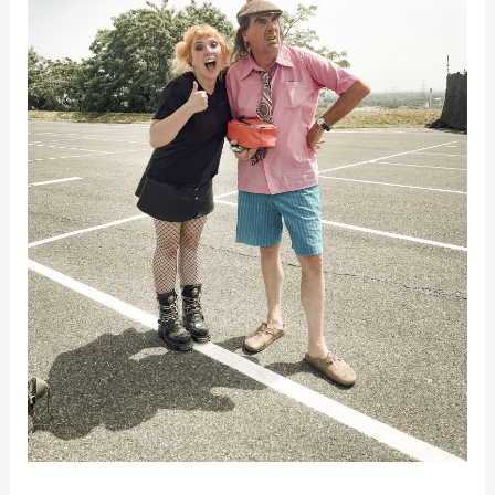
Music
Drive
In
auf
RTLZWEI