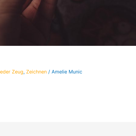
ieder Zeug
,
Zeichnen
/
Amelie Munic
er testen.. und zwar bein Druck-Anbieter StickerApp. Das 