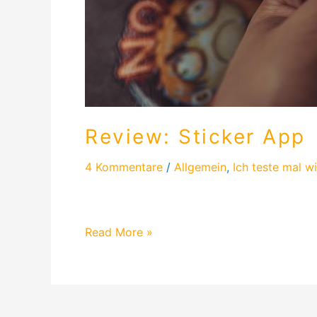
Review: Sticker App
4 Kommentare
/
Allgemein
,
Ich teste mal w
Diesmal durfte ich drei verschiedene Stick
Read More »