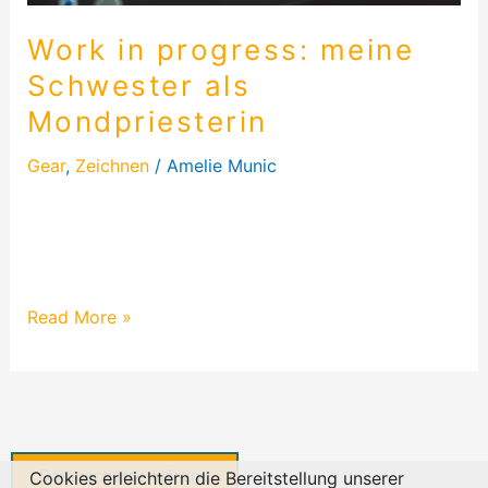
Work in progress: meine
Schwester als
Mondpriesterin
Gear
,
Zeichnen
/
Amelie Munic
In dem Blog zeige ich euch meinen Zeichenprozess,
wie das Bild meiner Schwester als Mondpriesterin
entstanden ist. Es war echt ziemlich…
Read More »
Datenschutzerklärung
Cookies erleichtern die Bereitstellung unserer