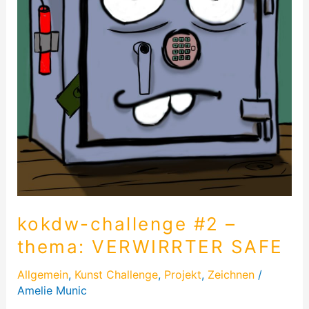
VERWIRRTER
SAFE
kokdw-challenge #2 –
thema: VERWIRRTER SAFE
Allgemein
,
Kunst Challenge
,
Projekt
,
Zeichnen
/
Amelie Munic