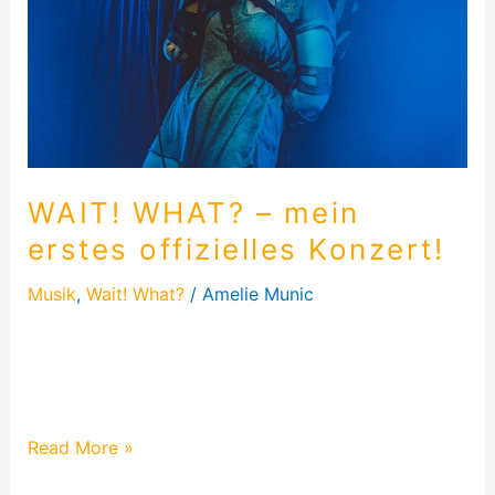
offizielles
Konzert!
WAIT! WHAT? – mein
erstes offizielles Konzert!
Musik
,
Wait! What?
/
Amelie Munic
Erfahre mehr über das erste Konzert von WAIT!
WHAT? in Maschinchen Buntes. Es war absolut
abgefahren, denn…
Read More »