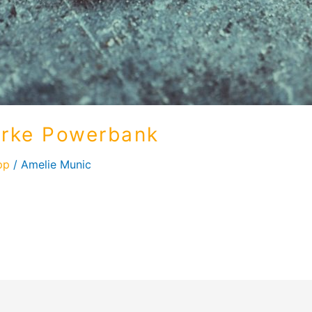
tarke Powerbank
pp
/
Amelie Munic
ne Powerbank. Ein glücklicher Fund auf Amazon, der ständi