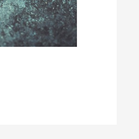
g in meiner Handtasche…