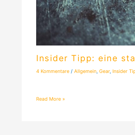
Insider Tipp: eine s
4 Kommentare
/
Allgemein
,
Gear
,
Insider Ti
Heute schreibe ich über ein Nutzding: Mei
Read More »