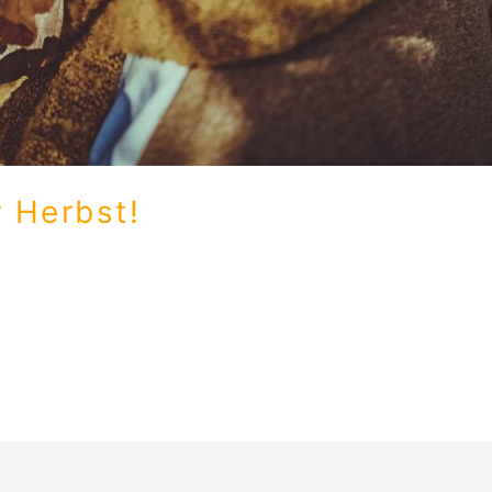
 Herbst!
, um ein wenig Leben in die grauen Herbsttage zu zaubern