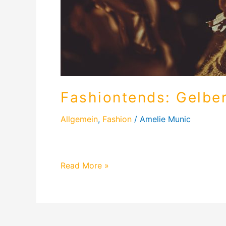
Fashiontends: Gelber
Allgemein
,
Fashion
/
Amelie Munic
Fashiontrend für den Herbst: Warme Farben
Read More »