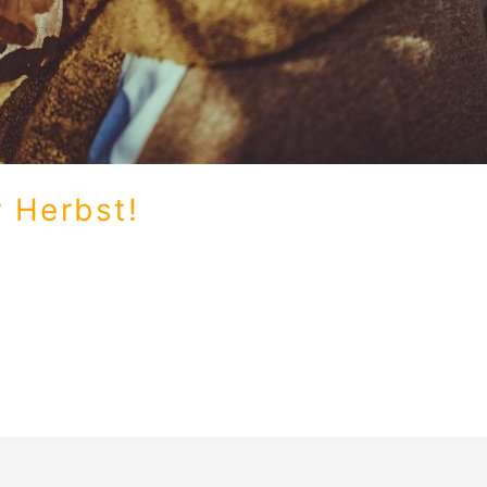
 Herbst!
, um ein wenig Leben in die grauen Herbsttage zu zaubern