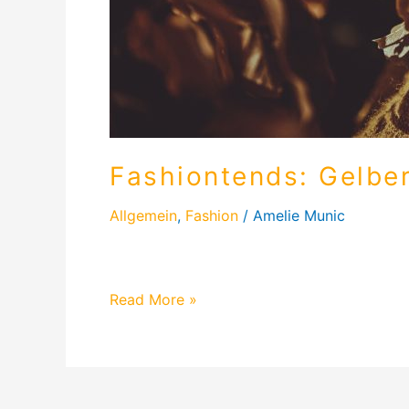
Fashiontends: Gelber
Allgemein
,
Fashion
/
Amelie Munic
Fashiontrend für den Herbst: Warme Farben
Read More »