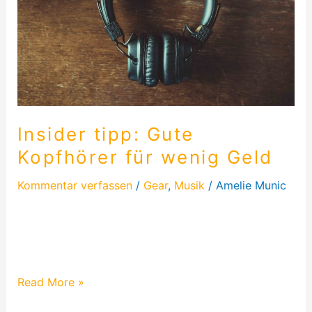
wenig
Geld
Insider tipp: Gute
Kopfhörer für wenig Geld
Kommentar verfassen
/
Gear
,
Musik
/
Amelie Munic
Hier schreibe ich etwas über die Kopfhörer, die ich
jahrelang benutzt habe und liebe! Es handelt sich
um die Major II von Marshall…
Read More »