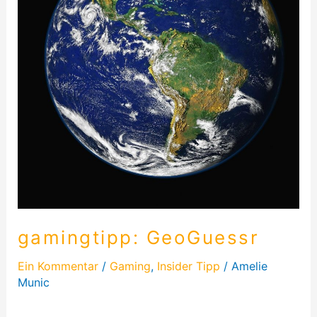
gamingtipp: GeoGuessr
Ein Kommentar
/
Gaming
,
Insider Tipp
/
Amelie
Munic
Heute schreibe ich über ein witziges Browsergame.