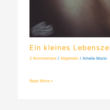
Ein kleines Lebensze
2 Kommentare
/
Allgemein
/
Amelie Munic
Diesmal kommt ein ganz ungewöhnlicher Blo
Read More »