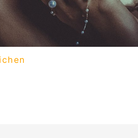
ichen
g und ein kleines Lebenszeichen. Aktuell bin ich dabei, ei