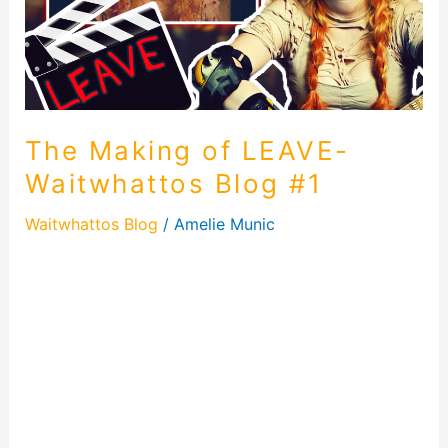
Blog
#1
The Making of LEAVE-
Waitwhattos Blog #1
Waitwhattos Blog
/
Amelie Munic
The Making of LEAVE – Waitwhattos Vlog #1 The
Making Of Leave Hallo meine lieben Leser! Heute
öffne ich für euch die Türen zu einer Welt voller
Kreativität und Chaos – das Making Of meines
Songs „Leave“. Schaut hinter die Kulissen, genauer
gesagt, in die Entstehung des Musikvideos zu
„Leave“. Alles aus eigener Hand Vom […]